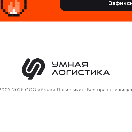
2007-2026 ООО «Умная Логистика». Все права защище