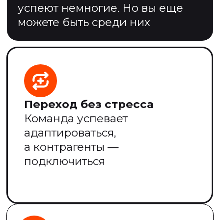
легко перейти
на ЭТрН
с Умной
Логистикой
Покажем возможности сервиса
и расскажем, как внедрить
ЭТрН в ваши процессы
с экономией до 72%
+7
Ваша роль в логистике