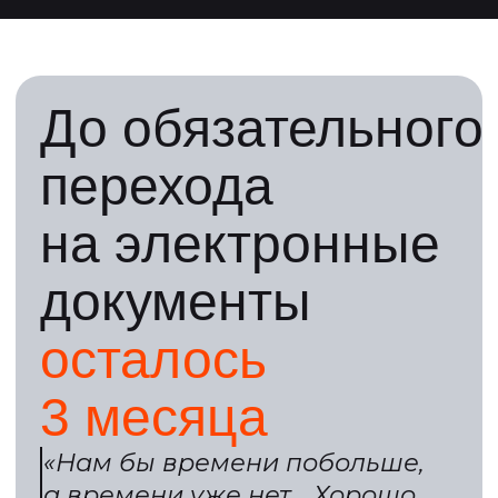
3
месяца
«Нам бы времени побольше,
а времени уже нет… Хорошо
чтобы сейчас бизнес начал
это уже принимать»
Антон Шевченко, Контур
Еще недавно вопросы про
электронный
документооборот казались
чем-то далеким.
Но ключевые этапы уже
пройдены:
1 сентября 2022
Запустился ГИС ЭПД