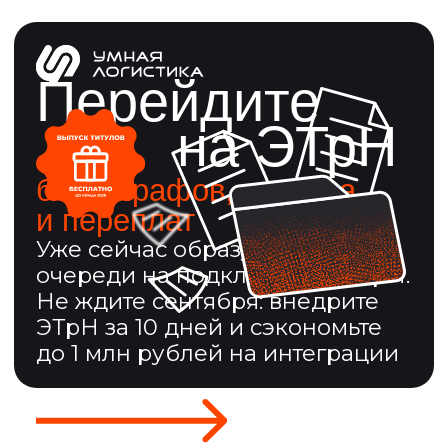
Перейдите
на ЭТрН
без штрафов, стресса
и переплат
Уже сейчас образуются
очереди на подключение ЭТрН.
Не ждите сентября: внедрите
ЭТрН за 10 дней и сэкономьте
до 1 млн рублей на интеграции