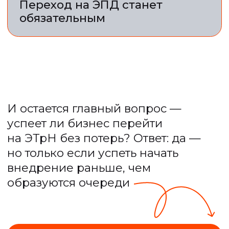
системе пока
не хватает
практики
«В процессе может всплыть
много недочетов, вопросов
и сбоев. Если это произойдет
1 сентября, это будет большой
проблемой»
Галина Гудымова, Tarkett
Посмотрите, как ЭТрН
может работать именно
у вас:
Настроим ЭТрН под ваши
процессы с выгодой
до 72%
Отправим на e-mail