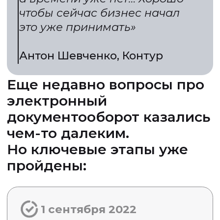
1 сентября 2025
Утверждены основные
регламенты
1 марта 2026
Введен реестр экспедиторов
на ГосЛог
1 сентября 2026
Переход на ЭПД станет
обязательным
И остается главный вопрос —
успеет ли бизнес перейти