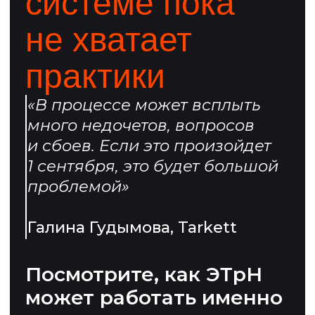
позицию
69% бизнесов не понимают,
как ЭТрН встроится
в индивидуальные процессы
их бизнеса
Мы поможем на всем
пути: от настройки
до первых реальных
перевозок с ЭТрН
Подключаетесь
к Умной Логистике
и настраиваете ЭТрН
за 10 дней
Оформляете
перевозки в системе
ЭТрН создается