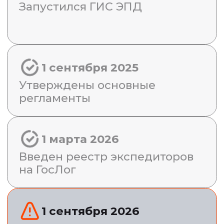
на ЭТрН без потерь? Ответ: да —
но только если успеть начать
внедрение раньше, чем
образуются очереди
НАЧАТЬ ВНЕДРЕНИЕ
Зная только
теорию,
невозможно
подготовиться
к переходу —