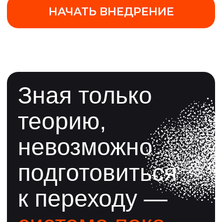
исследование, как
350+ бизнесов
готовятся к переходу
Обучим вашу команду
и партнеров
УЗНАТЬ ПОДРОБНЕЕ
Заранее начать
внедрение
ЭТрН — занять
выгодную