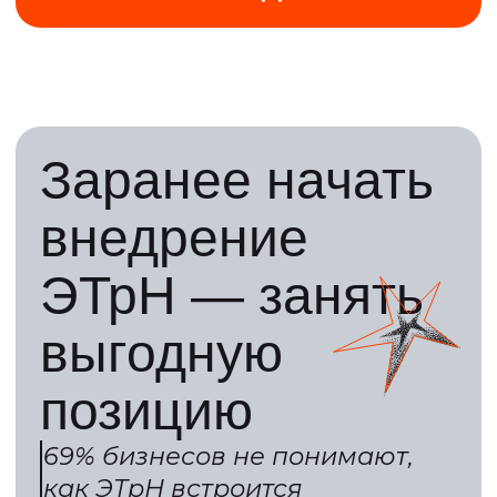
время, чтобы
начать
Внедрить ЭТрН спокойно
и по самым выгодным условиям
успеют немногие. Но вы еще
можете быть среди них
Переход без стресса
Команда успевает
адаптироваться,
а контрагенты —
подключиться